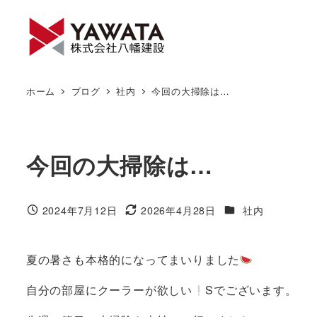
メ
イ
ン
コ
ン
ホーム
ブログ
社内
今回の大掃除は…
テ
ン
ツ
今回の大掃除は…
へ
移
動
カテゴリー
2024年7月12日
2026年4月28日
社内
投稿日
更新日
夏の暑さも本格的になってまいりました
自分の部屋にクーラーが欲しい
Sでございます。