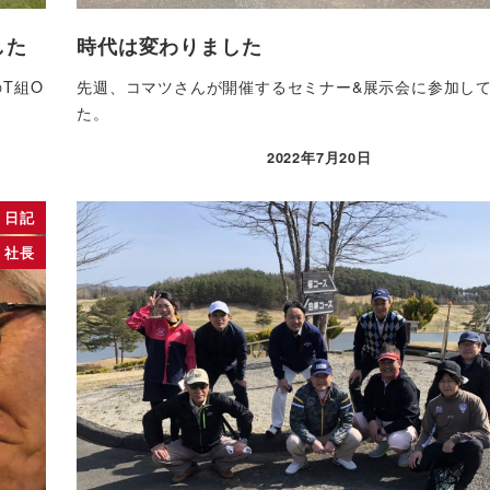
した
時代は変わりました
T組O
先週、コマツさんが開催するセミナー&展示会に参加し
た。
2022年7月20日
投稿日
日記
社長