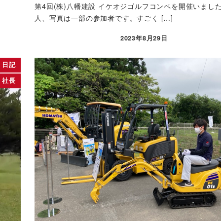
第4回(株)八幡建設 イケオジゴルフコンペを開催いました
人、写真は一部の参加者です。すごく […]
2023年8月29日
投稿日
日記
社長