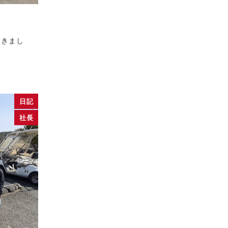
てきまし
日記
社長