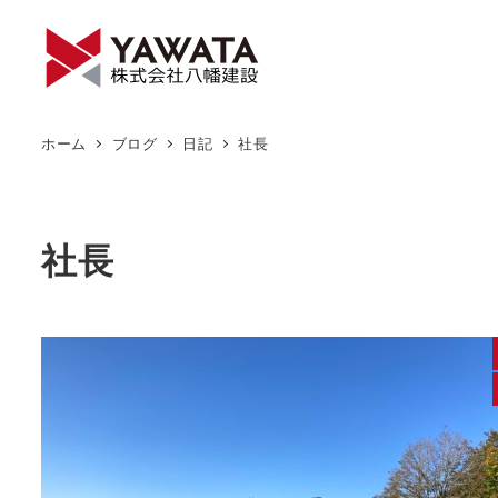
メ
イ
ン
コ
ン
ホーム
ブログ
日記
社長
テ
ン
ツ
社長
へ
移
動