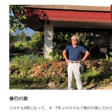
修行の旅
コロナも2類になって、 6・7年ぶりのゴルフ修行の旅にでか