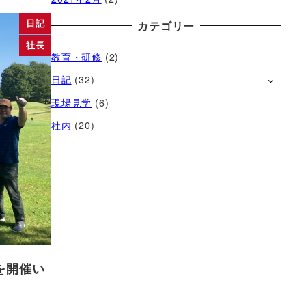
日記
カテゴリー
社長
教育・研修
(2)
日記
(32)
現場見学
(6)
社内
(20)
を開催い