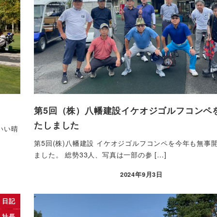
第5回（株）八幡建設イケオジゴルフコンペ
たしました
いい晴
第5回(株)八幡建設 イケオジゴルフコンペを今年も無事
ました。 総勢33人、写真は一部の参 […]
2024年9月3日
投稿日
日記
社長