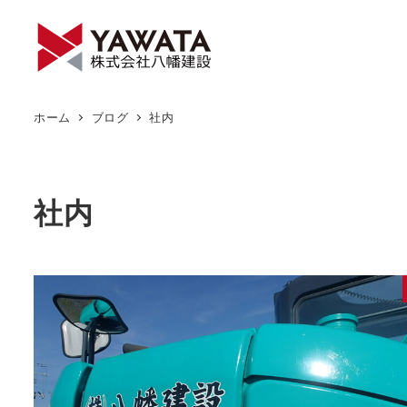
メ
イ
ン
コ
ン
ホーム
ブログ
社内
テ
ン
ツ
社内
へ
移
動