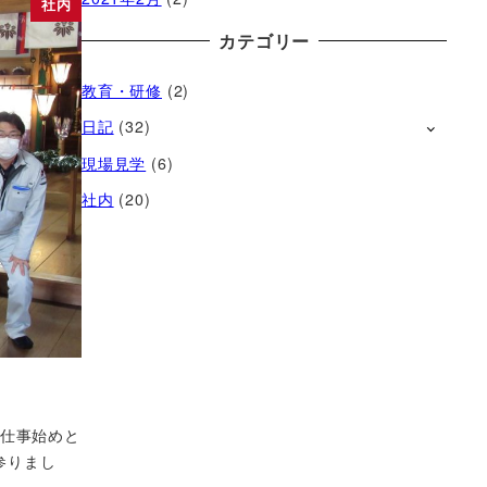
社内
カテゴリー
教育・研修
(2)
日記
(32)
現場見学
(6)
社内
(20)
の仕事始めと
参りまし