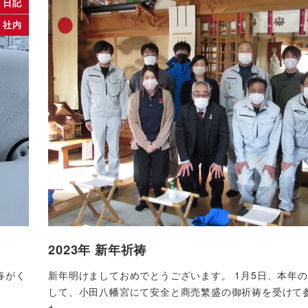
日記
社内
2023年 新年祈祷
春がく
新年明けましておめでとうございます。 1月5日、本年
して、小田八幡宮にて安全と商売繁盛の御祈祷を受けて
た。